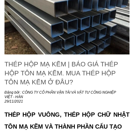
THÉP HỘP MẠ KẼM | BÁO GIÁ THÉP
HỘP TÔN MẠ KẼM. MUA THÉP HỘP
TÔN MẠ KẼM Ở ĐÂU?
Đăng bởi : CÔNG TY CỔ PHẦN VẬN TẢI VÀ VẬT TƯ CÔNG NGHIỆP
VIỆT - HÀN
29/11/2021
THÉP HỘP VUÔNG, THÉP HỘP CHỮ NHẬT
TÔN MẠ KẼM VÀ THÀNH PHẦN CẤU TẠO