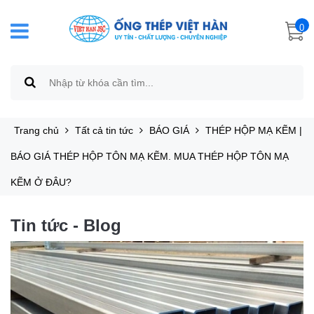
0
Trang chủ
Tất cả tin tức
BÁO GIÁ
THÉP HỘP MẠ KẼM |
BÁO GIÁ THÉP HỘP TÔN MẠ KẼM. MUA THÉP HỘP TÔN MẠ
KẼM Ở ĐÂU?
Tin tức - Blog