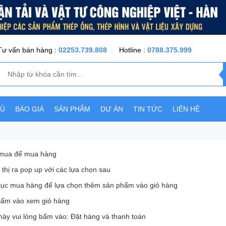
Tư vấn bán hàng :
02253.739.808
|
Hotline :
0788.375.999
HỦ
BÁO GIÁ
SẢN PHẨM
DỰ ÁN
TIN TỨC
LIÊN HỆ
 mua để mua hàng
hị ra pop up với các lựa chọn sau
tục mua hàng để lựa chọn thêm sản phẩm vào giỏ hàng
Bấm vào xem giỏ hàng
ày vui lòng bấm vào: Đặt hàng và thanh toán