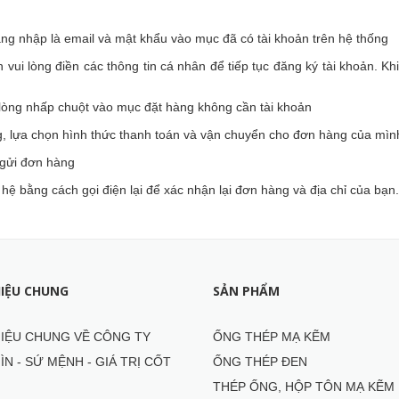
ăng nhập là email và mật khẩu vào mục đã có tài khoản trên hệ thống
vui lòng điền các thông tin cá nhân để tiếp tục đăng ký tài khoản. K
òng nhấp chuột vào mục đặt hàng không cần tài khoản
, lựa chọn hình thức thanh toán và vận chuyển cho đơn hàng của mìn
 gửi đơn hàng
hệ bằng cách gọi điện lại để xác nhận lại đơn hàng và địa chỉ của bạn.
HIỆU CHUNG
SẢN PHẨM
HIỆU CHUNG VỀ CÔNG TY
ỐNG THÉP MẠ KẼM
ÌN - SỨ MỆNH - GIÁ TRỊ CỐT
ỐNG THÉP ĐEN
THÉP ỐNG, HỘP TÔN MẠ KẼM