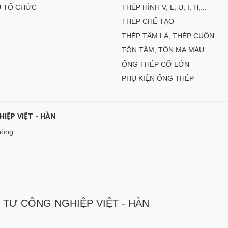
U TỔ CHỨC
THÉP HÌNH V, L, U, I, H,...
THÉP CHẾ TẠO
THÉP TẤM LÁ, THÉP CUỘN
TÔN TẤM, TÔN MẠ MÀU
ỐNG THÉP CỠ LỚN
PHỤ KIỆN ỐNG THÉP
IỆP VIỆT - HÀN
hòng
 TƯ CÔNG NGHIỆP VIỆT - HÀN